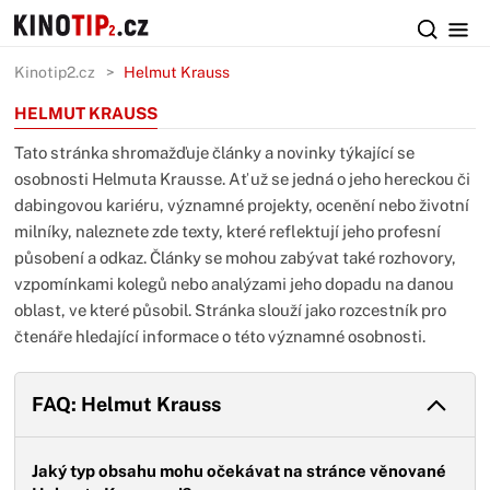
Kinotip2.cz
Helmut Krauss
HELMUT KRAUSS
Tato stránka shromažďuje články a novinky týkající se
osobnosti Helmuta Krausse. Ať už se jedná o jeho hereckou či
dabingovou kariéru, významné projekty, ocenění nebo životní
milníky, naleznete zde texty, které reflektují jeho profesní
působení a odkaz. Články se mohou zabývat také rozhovory,
vzpomínkami kolegů nebo analýzami jeho dopadu na danou
oblast, ve které působil. Stránka slouží jako rozcestník pro
čtenáře hledající informace o této významné osobnosti.
FAQ: Helmut Krauss
Jaký typ obsahu mohu očekávat na stránce věnované