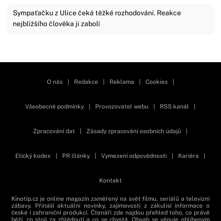
Sympaťačku z Ulice čeká těžké rozhodování. Reakce
nejbližšího člověka ji zabolí
Zavřít reklamu
O nás
|
Redakce
|
Reklama
|
Cookies
|
Všeobecné podmínky
|
Provozovatel webu
|
RSS kanál
|
Zpracování dat
|
Zásady zpracování osobních údajů
|
Etický kodex
|
PR články
|
Vymezení odpovědnosti
|
Kariéra
|
Kontakt
Kinotip.cz je online magazín zaměřený na svět filmu, seriálů a televizní
zábavy. Přináší aktuální novinky, zajímavosti z zákulisí informace o
české i zahraniční produkci. Čtenáři zde najdou přehled toho, co právě
běží, co stojí za zhlédnutí a co se chystá. Obsah se věnuje oblíbeným