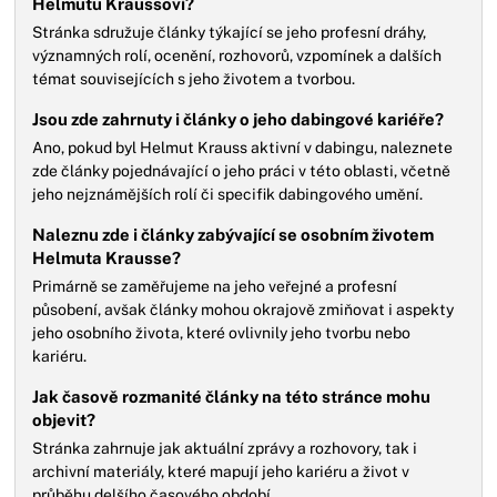
Helmutu Kraussovi?
Stránka sdružuje články týkající se jeho profesní dráhy,
významných rolí, ocenění, rozhovorů, vzpomínek a dalších
témat souvisejících s jeho životem a tvorbou.
Jsou zde zahrnuty i články o jeho dabingové kariéře?
Ano, pokud byl Helmut Krauss aktivní v dabingu, naleznete
zde články pojednávající o jeho práci v této oblasti, včetně
jeho nejznámějších rolí či specifik dabingového umění.
Naleznu zde i články zabývající se osobním životem
Helmuta Krausse?
Primárně se zaměřujeme na jeho veřejné a profesní
působení, avšak články mohou okrajově zmiňovat i aspekty
jeho osobního života, které ovlivnily jeho tvorbu nebo
kariéru.
Jak časově rozmanité články na této stránce mohu
objevit?
Stránka zahrnuje jak aktuální zprávy a rozhovory, tak i
archivní materiály, které mapují jeho kariéru a život v
průběhu delšího časového období.