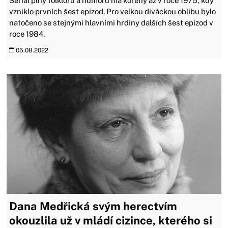
Seriál plný folklóru a humoru má kořeny až v roce 1975, kdy
vzniklo prvních šest epizod. Pro velkou diváckou oblibu bylo
natočeno se stejnými hlavními hrdiny dalších šest epizod v
roce 1984.
05.08.2022
Dana Medřická svým herectvím
okouzlila už v mládí cizince, kterého si