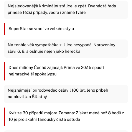
Nejsledovanější kriminální stálice je zpět. Dvanáctá řada
přinese těžší případy, vedra i známé tváře
SuperStar se vrací ve velkém stylu
Na tenhle věk sympaťačka z Ulice nevypadá. Narozeniny
slaví 6. 8. a oslňuje nejen jako herečka
Dnes miliony Čechů zajásají: Prima ve 20:15 spustí
nejmrazivější apokalypsu
Nejznámější přírodovědec oslavil 100 let. Jeho příběh
namluvil Jan Šťastný
Kvíz ze 30 případů majora Zemana: Získat méně než 8 bodů z
10 je pro skalní fanoušky čistá ostuda