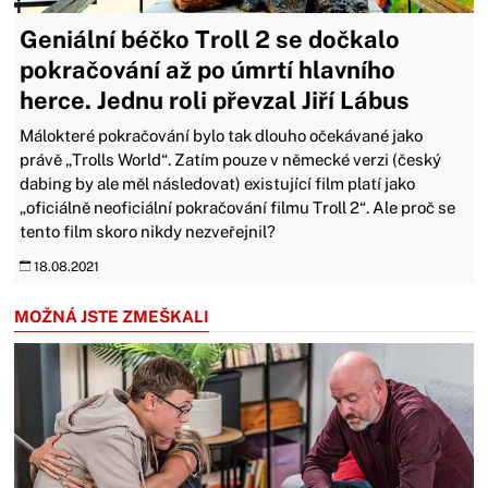
Geniální béčko Troll 2 se dočkalo
pokračování až po úmrtí hlavního
herce. Jednu roli převzal Jiří Lábus
Málokteré pokračování bylo tak dlouho očekávané jako
právě „Trolls World“. Zatím pouze v německé verzi (český
dabing by ale měl následovat) existující film platí jako
„oficiálně neoficiální pokračování filmu Troll 2“. Ale proč se
tento film skoro nikdy nezveřejnil?
18.08.2021
MOŽNÁ JSTE ZMEŠKALI