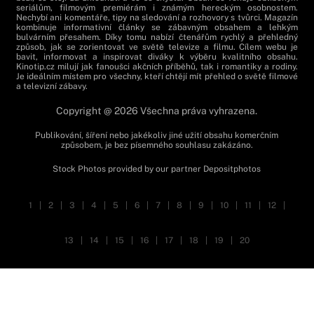
seriálům, filmovým premiérám i známým hereckým osobnostem.
Nechybí ani komentáře, tipy na sledování a rozhovory s tvůrci. Magazín
kombinuje informativní články se zábavným obsahem a lehkým
bulvárním přesahem. Díky tomu nabízí čtenářům rychlý a přehledný
způsob, jak se zorientovat ve světě televize a filmu. Cílem webu je
bavit, informovat a inspirovat diváky k výběru kvalitního obsahu.
Kinotip.cz milují jak fanoušci akčních příběhů, tak i romantiky a rodiny.
Je ideálním místem pro všechny, kteří chtějí mít přehled o světě filmové
a televizní zábavy.
Copyright @ 2026 Všechna práva vyhrazena.
Publikování, šíření nebo jakékoliv jiné užití obsahu komerčním
způsobem, je bez písemného souhlasu zakázáno.
Stock Photos provided by our partner
Depositphotos
1
|
2
|
3
|
4
|
5
|
6
|
7
|
8
|
9
|
10
|
11
|
12
|
13
|
14
|
15
|
16
|
17
|
18
|
19
|
20