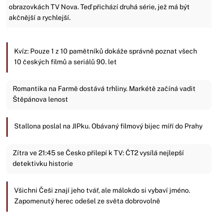
obrazovkách TV Nova. Teď přichází druhá série, jež má být
akčnější a rychlejší.
Kvíz: Pouze 1 z 10 pamětníků dokáže správně poznat všech
10 českých filmů a seriálů 90. let
Romantika na Farmě dostává trhliny. Markétě začíná vadit
Štěpánova lenost
Stallona poslal na JIPku. Obávaný filmový bijec míří do Prahy
Zítra ve 21:45 se Česko přilepí k TV: ČT2 vysílá nejlepší
detektivku historie
Všichni Češi znají jeho tvář, ale málokdo si vybaví jméno.
Zapomenutý herec odešel ze světa dobrovolně