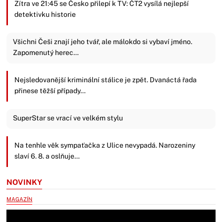
Zítra ve 21:45 se Česko přilepí k TV: ČT2 vysílá nejlepší
detektivku historie
Všichni Češi znají jeho tvář, ale málokdo si vybaví jméno.
Zapomenutý herec…
Nejsledovanější kriminální stálice je zpět. Dvanáctá řada
přinese těžší případy…
SuperStar se vrací ve velkém stylu
Na tenhle věk sympaťačka z Ulice nevypadá. Narozeniny
slaví 6. 8. a oslňuje…
NOVINKY
MAGAZÍN