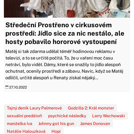
Středeční Prostřeno v cirkusovém
prostředí: Jídlo sice za nic nestálo, ale
hosty pobavilo hororové vystoupení
Matěj si tak zdarma udělal téměř hodinovou reklamu v
televizi, a to se určitě počítá. To, že u vaření moc času
netráví, bylo vidět. Dámy, které se snažily to jídlo alespoň
ochutnat, ocenily prostředí a zábavu. Navíc, když se Matěj
odlíčil, určitě alespoň u Renaty získal nějaký...
27.10.2022
Tajný deník Laury Palmerové
Godzilla 2: Král monster
sexuální predátoři
psychické následky
Larry Wachowski
manželka Iva
Johnny got his gun
James Donovan
Natálie Halouzková
Hopi