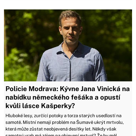
Policie Modrava: Kývne Jana Vinická na
nabídku německého fešáka a opustí
kvůli lásce Kašperky?
Hluboké lesy, zurčící potoky a torza starých usedlostí na
samotě. Místní nemají problém na Šumavě ukrýt mrtvolu,
která může zůstat neobjevená desítky let. Někdy však
samotný vrah má zájem na objevení mrtvol? Že by měl