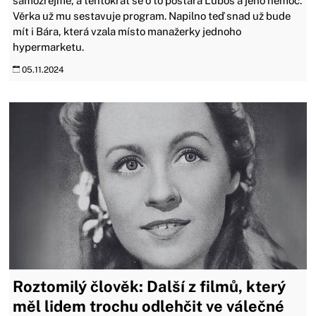
samozřejmě, a tentokrát se o to postará Luboš a jeho nemoc.
Věrka už mu sestavuje program. Napilno teď snad už bude
mít i Bára, která vzala místo manažerky jednoho
hypermarketu.
05.11.2024
Roztomilý člověk: Další z filmů, který
měl lidem trochu odlehčit ve válečné