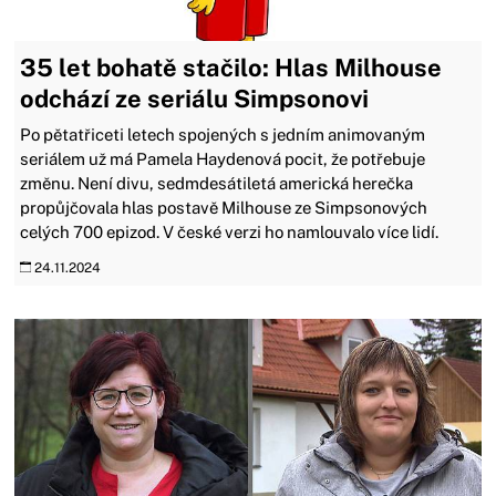
35 let bohatě stačilo: Hlas Milhouse
odchází ze seriálu Simpsonovi
Po pětatřiceti letech spojených s jedním animovaným
seriálem už má Pamela Haydenová pocit, že potřebuje
změnu. Není divu, sedmdesátiletá americká herečka
propůjčovala hlas postavě Milhouse ze Simpsonových
celých 700 epizod. V české verzi ho namlouvalo více lidí.
24.11.2024