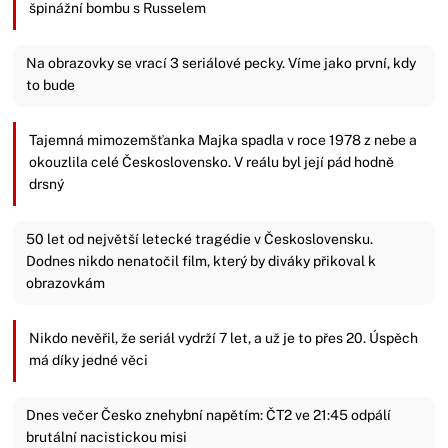
špinážní bombu s Russelem
Na obrazovky se vrací 3 seriálové pecky. Víme jako první, kdy
to bude
Tajemná mimozemšťanka Majka spadla v roce 1978 z nebe a
okouzlila celé Československo. V reálu byl její pád hodně
drsný
50 let od největší letecké tragédie v Československu.
Dodnes nikdo nenatočil film, který by diváky přikoval k
obrazovkám
Nikdo nevěřil, že seriál vydrží 7 let, a už je to přes 20. Úspěch
má díky jedné věci
Dnes večer Česko znehybní napětím: ČT2 ve 21:45 odpálí
brutální nacistickou misi