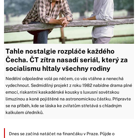
Tahle nostalgie rozpláče každého
Čecha. ČT zítra nasadí seriál, který za
socialismu hltaly všechny rodiny
Nedělní odpoledne volá po něčem, co vás vtáhne a nenechá
vydechnout. Sedmidílný projekt z roku 1982 nabídne drama plné
emocí, riskantní kaskadérské kousky s luxusní sovětskou
limuzínou a koně pojištěné na astronomickou částku. Připravte
se na příběh, kde se láska ke zvířatům střetává s chladným
kalkulem úředníků.
Dnes se začíná natáčet na finančáku v Praze. Půjde o