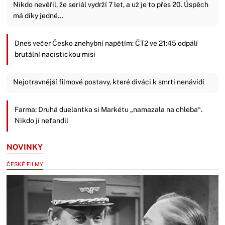
Nikdo nevěřil, že seriál vydrží 7 let, a už je to přes 20. Úspěch
má díky jedné…
Dnes večer Česko znehybní napětím: ČT2 ve 21:45 odpálí
brutální nacistickou misi
Nejotravnější filmové postavy, které diváci k smrti nenávidí
Farma: Druhá duelantka si Markétu „namazala na chleba“.
Nikdo jí nefandil
NOVINKY
ČESKÉ FILMY