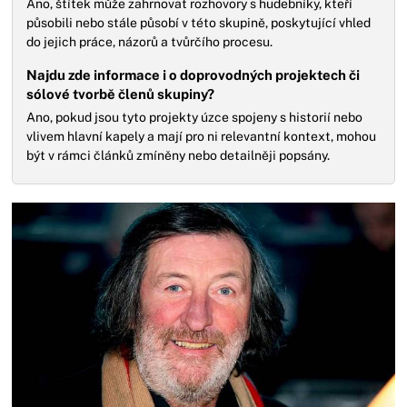
Ano, štítek může zahrnovat rozhovory s hudebníky, kteří
působili nebo stále působí v této skupině, poskytující vhled
do jejich práce, názorů a tvůrčího procesu.
Najdu zde informace i o doprovodných projektech či
sólové tvorbě členů skupiny?
Ano, pokud jsou tyto projekty úzce spojeny s historií nebo
vlivem hlavní kapely a mají pro ni relevantní kontext, mohou
být v rámci článků zmíněny nebo detailněji popsány.