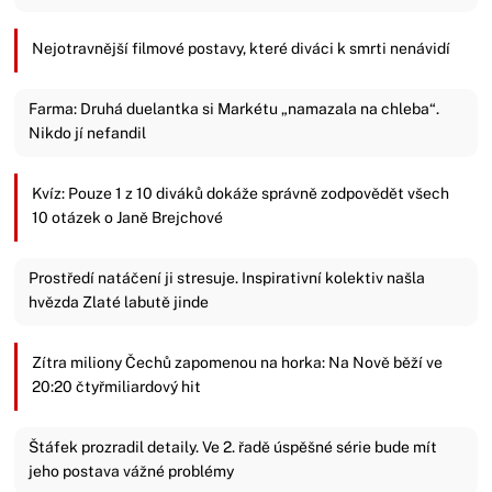
Nejotravnější filmové postavy, které diváci k smrti nenávidí
Farma: Druhá duelantka si Markétu „namazala na chleba“.
Nikdo jí nefandil
Kvíz: Pouze 1 z 10 diváků dokáže správně zodpovědět všech
10 otázek o Janě Brejchové
Prostředí natáčení ji stresuje. Inspirativní kolektiv našla
hvězda Zlaté labutě jinde
Zítra miliony Čechů zapomenou na horka: Na Nově běží ve
20:20 čtyřmiliardový hit
Štáfek prozradil detaily. Ve 2. řadě úspěšné série bude mít
jeho postava vážné problémy