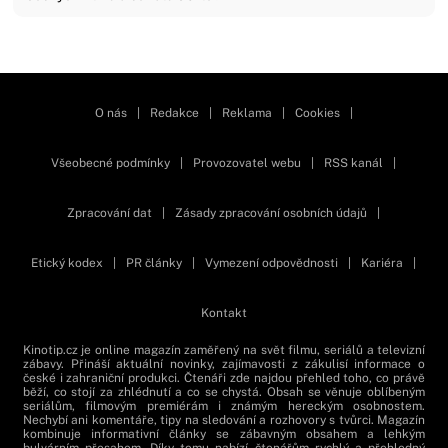
Zavřít reklamu
O nás
|
Redakce
|
Reklama
|
Cookies
|
Všeobecné podmínky
|
Provozovatel webu
|
RSS kanál
|
Zpracování dat
|
Zásady zpracování osobních údajů
|
Etický kodex
|
PR články
|
Vymezení odpovědnosti
|
Kariéra
|
Kontakt
Kinotip.cz je online magazín zaměřený na svět filmu, seriálů a televizní
zábavy. Přináší aktuální novinky, zajímavosti z zákulisí informace o
české i zahraniční produkci. Čtenáři zde najdou přehled toho, co právě
běží, co stojí za zhlédnutí a co se chystá. Obsah se věnuje oblíbeným
seriálům, filmovým premiérám i známým hereckým osobnostem.
Nechybí ani komentáře, tipy na sledování a rozhovory s tvůrci. Magazín
kombinuje informativní články se zábavným obsahem a lehkým
bulvárním přesahem. Díky tomu nabízí čtenářům rychlý a přehledný