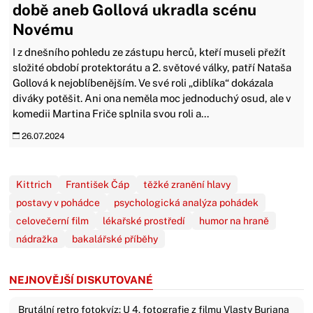
době aneb Gollová ukradla scénu
Novému
I z dnešního pohledu ze zástupu herců, kteří museli přežít
složité období protektorátu a 2. světové války, patří Nataša
Gollová k nejoblíbenějším. Ve své roli „diblíka“ dokázala
diváky potěšit. Ani ona neměla moc jednoduchý osud, ale v
komedii Martina Friče splnila svou roli a...
26.07.2024
Kittrich
František Čáp
těžké zranění hlavy
postavy v pohádce
psychologická analýza pohádek
celovečerní film
lékařské prostředí
humor na hraně
nádražka
bakalářské příběhy
NEJNOVĚJŠÍ DISKUTOVANÉ
Brutální retro fotokvíz: U 4. fotografie z filmu Vlasty Buriana