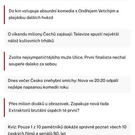
Do kin vstupuje absurdní komedie s Ondřejem Vetchým a
plejádou dalších hvězd
O víkendu miliony Čechů zajásají: Televize spustí největší
nálož kultovních trháků
Zvolte nejsympatičtějšího muže Ulice. První finalista nechal
soupeře daleko za sebou
Dnes večer Česko znehybní smíchy: Nova ve 20:20 odpálí
nejlépe napsanou komedii roku
Přes milion diváků u obrazovek. Zopakuje nová řada
Extraktorů brutální úspěch té první?
Kvíz: Pouze 1 z 10 pamětníků dokáže správně poznat všech 10
českých filmů a seriálů 90. let