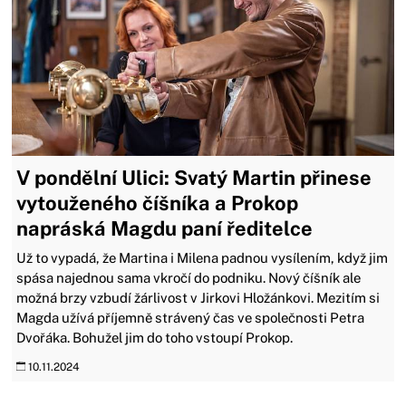
V pondělní Ulici: Svatý Martin přinese
vytouženého číšníka a Prokop
napráská Magdu paní ředitelce
Už to vypadá, že Martina i Milena padnou vysílením, když jim
spása najednou sama vkročí do podniku. Nový číšník ale
možná brzy vzbudí žárlivost v Jirkovi Hložánkovi. Mezitím si
Magda užívá příjemně strávený čas ve společnosti Petra
Dvořáka. Bohužel jim do toho vstoupí Prokop.
10.11.2024