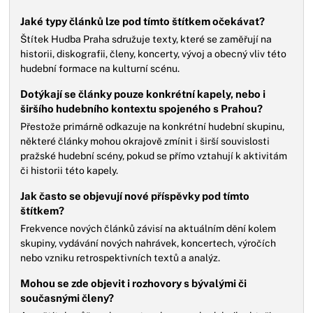
Jaké typy článků lze pod tímto štítkem očekávat?
Štítek Hudba Praha sdružuje texty, které se zaměřují na
historii, diskografii, členy, koncerty, vývoj a obecný vliv této
hudební formace na kulturní scénu.
Dotýkají se články pouze konkrétní kapely, nebo i
širšího hudebního kontextu spojeného s Prahou?
Přestože primárně odkazuje na konkrétní hudební skupinu,
některé články mohou okrajově zmínit i širší souvislosti
pražské hudební scény, pokud se přímo vztahují k aktivitám
či historii této kapely.
Jak často se objevují nové příspěvky pod tímto
štítkem?
Frekvence nových článků závisí na aktuálním dění kolem
skupiny, vydávání nových nahrávek, koncertech, výročích
nebo vzniku retrospektivních textů a analýz.
Mohou se zde objevit i rozhovory s bývalými či
současnými členy?