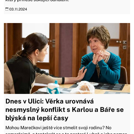
03.11.2024
Dnes v Ulici: Věrka urovnává
nesmyslný konflikt s Karlou a Báře se
blýská na lepší časy
Mohou Marečkovi ještě více stmelit svoji rodinu? No