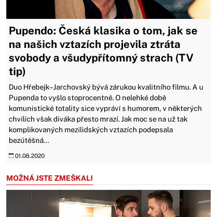
Pupendo: Česká klasika o tom, jak se
na našich vztazích projevila ztráta
svobody a všudypřítomný strach (TV
tip)
Duo Hřebejk–Jarchovský bývá zárukou kvalitního filmu. A u
Pupenda to vyšlo stoprocentně. O nelehké době
komunistické totality sice vypráví s humorem, v některých
chvílích však diváka přesto mrazí. Jak moc se na už tak
komplikovaných mezilidských vztazích podepsala
bezútěšná...
01.08.2020
MOŽNÁ JSTE ZMEŠKALI