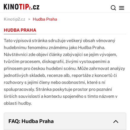
Kinotip2.cz
Hudba Praha
HUDBA PRAHA
Tato výpisová stránka sdružuje veškerý obsah věnovaný
hudebnímu fenoménu známému jako Hudba Praha.
Návštěvníci zde objeví články zabývající se jejím vývojem,
tvůrčím procesem, diskografií, živými vystoupeními a
přínosem pro českou hudební scénu. Může zahrnovat analýzy
jednotlivých skladeb, recenze alb, reportáže z koncertů či
rozhovory s jejími členy nebo osobnostmi, které s ní
spolupracovaly. Stránka poskytuje prostor pro poznání
širších souvislostí a kontextu spojeného s tímto názvem v
oblasti hudby.
FAQ: Hudba Praha