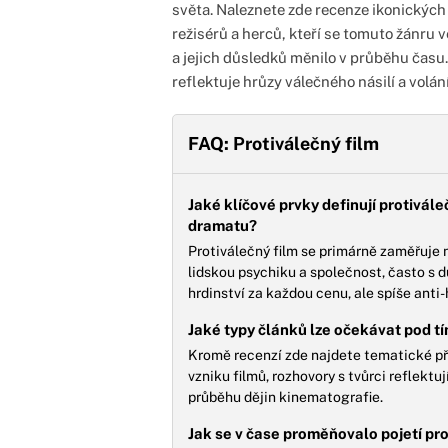
světa. Naleznete zde recenze ikonických 
režisérů a herců, kteří se tomuto žánru v
a jejich důsledků měnilo v průběhu času.
reflektuje hrůzy válečného násilí a volán
FAQ: Protiválečný film
Jaké klíčové prvky definují protivál
dramatu?
Protiválečný film se primárně zaměřuje n
lidskou psychiku a společnost, často s 
hrdinství za každou cenu, ale spíše anti-
Jaké typy článků lze očekávat pod t
Kromě recenzí zde najdete tematické př
vzniku filmů, rozhovory s tvůrci reflektu
průběhu dějin kinematografie.
Jak se v čase proměňovalo pojetí pro