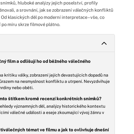
snímků, hluboké analýzy jejich poselství, profily
ěnovali, a srovnání, jak se zobrazení válečných konfliktů
 Od klasických děl po moderní interpretace – vše, co
í po míru skrze filmové plátno.
ečný film a odlišují ho od běžného válečného
a kritiku války, zobrazení jejích devastujících dopadů na
důrazem na nesmyslnost konfliktu a utrpení. Nevyzdvihuje
hrdiny nebo oběti.
ímto štítkem kromě recenzí konkrétních snímků?
ehledy významných děl, analýzy historického kontextu
jícími válečné události a eseje zkoumající vývoj žánru v
tiválečných témat ve filmu a jak to ovlivňuje dnešní