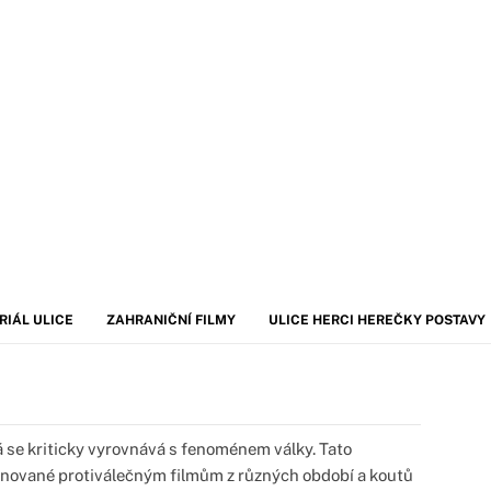
RIÁL ULICE
ZAHRANIČNÍ FILMY
ULICE HERCI HEREČKY POSTAVY
 se kriticky vyrovnává s fenoménem války. Tato
nované protiválečným filmům z různých období a koutů