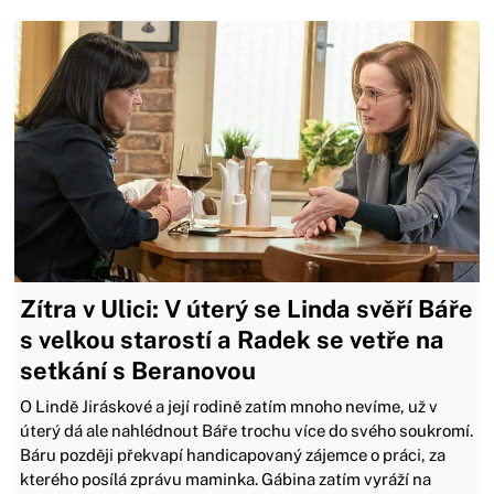
Zítra v Ulici: V úterý se Linda svěří Báře
s velkou starostí a Radek se vetře na
setkání s Beranovou
O Lindě Jiráskové a její rodině zatím mnoho nevíme, už v
úterý dá ale nahlédnout Báře trochu více do svého soukromí.
Báru později překvapí handicapovaný zájemce o práci, za
kterého posílá zprávu maminka. Gábina zatím vyráží na