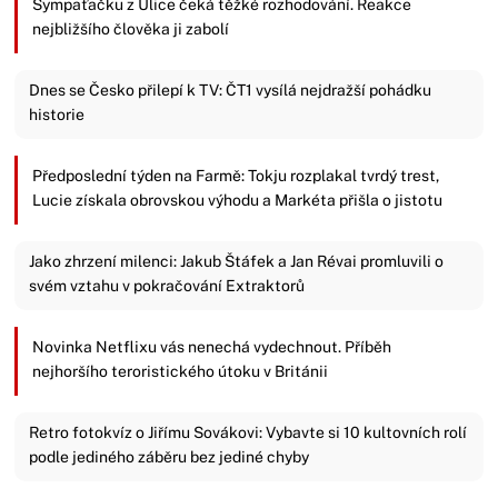
Sympaťačku z Ulice čeká těžké rozhodování. Reakce
nejbližšího člověka ji zabolí
Dnes se Česko přilepí k TV: ČT1 vysílá nejdražší pohádku
historie
Předposlední týden na Farmě: Tokju rozplakal tvrdý trest,
Lucie získala obrovskou výhodu a Markéta přišla o jistotu
Jako zhrzení milenci: Jakub Štáfek a Jan Révai promluvili o
svém vztahu v pokračování Extraktorů
Novinka Netflixu vás nenechá vydechnout. Příběh
nejhoršího teroristického útoku v Británii
Retro fotokvíz o Jiřímu Sovákovi: Vybavte si 10 kultovních rolí
podle jediného záběru bez jediné chyby