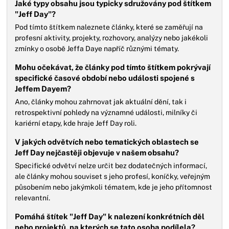
Jaké typy obsahu jsou typicky sdružovány pod štítkem
"Jeff Day"?
Pod tímto štítkem naleznete články, které se zaměřují na
profesní aktivity, projekty, rozhovory, analýzy nebo jakékoli
zmínky o osobě Jeffa Daye napříč různými tématy.
Mohu očekávat, že články pod tímto štítkem pokrývají
specifické časové období nebo události spojené s
Jeffem Dayem?
Ano, články mohou zahrnovat jak aktuální dění, tak i
retrospektivní pohledy na významné události, milníky či
kariérní etapy, kde hraje Jeff Day roli.
V jakých odvětvích nebo tematických oblastech se
Jeff Day nejčastěji objevuje v našem obsahu?
Specifické odvětví nelze určit bez dodatečných informací,
ale články mohou souviset s jeho profesí, koníčky, veřejným
působením nebo jakýmkoli tématem, kde je jeho přítomnost
relevantní.
Pomáhá štítek "Jeff Day" k nalezení konkrétních děl
nebo projektů, na kterých se tato osoba podílela?