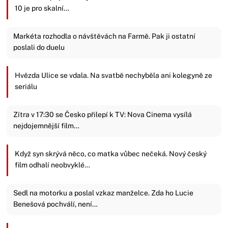
10 je pro skalní…
Markéta rozhodla o návštěvách na Farmě. Pak ji ostatní
poslali do duelu
Hvězda Ulice se vdala. Na svatbě nechyběla ani kolegyně ze
seriálu
Zítra v 17:30 se Česko přilepí k TV: Nova Cinema vysílá
nejdojemnější film…
Když syn skrývá něco, co matka vůbec nečeká. Nový český
film odhalí neobvyklé…
Sedl na motorku a poslal vzkaz manželce. Zda ho Lucie
Benešová pochválí, není…