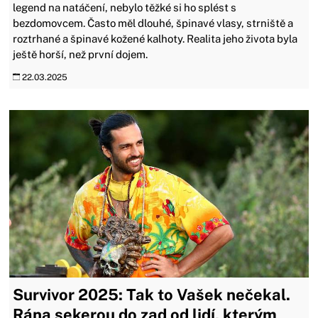
legend na natáčení, nebylo těžké si ho splést s
bezdomovcem. Často měl dlouhé, špinavé vlasy, strniště a
roztrhané a špinavé kožené kalhoty. Realita jeho života byla
ještě horší, než první dojem.
22.03.2025
Survivor 2025: Tak to Vašek nečekal.
Rána sekerou do zad od lidí, kterým