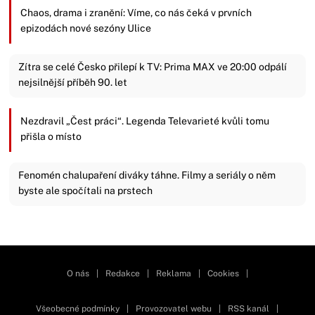
Chaos, drama i zranění: Víme, co nás čeká v prvních
epizodách nové sezóny Ulice
Zítra se celé Česko přilepí k TV: Prima MAX ve 20:00 odpálí
nejsilnější příběh 90. let
Nezdravil „Čest práci“. Legenda Televarieté kvůli tomu
přišla o místo
Fenomén chalupaření diváky táhne. Filmy a seriály o něm
byste ale spočítali na prstech
Zavřít reklamu
O nás
|
Redakce
|
Reklama
|
Cookies
|
Všeobecné podmínky
|
Provozovatel webu
|
RSS kanál
|