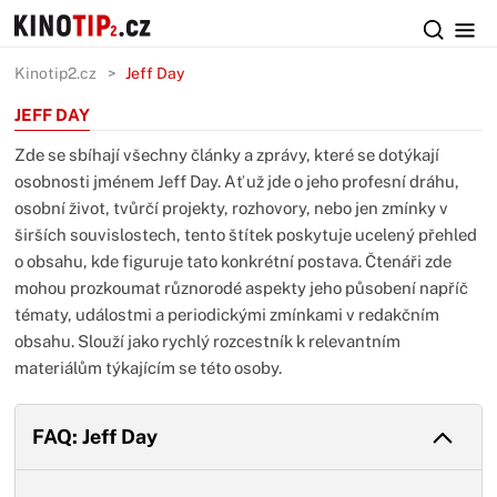
Kinotip2.cz
Jeff Day
JEFF DAY
Zde se sbíhají všechny články a zprávy, které se dotýkají
osobnosti jménem Jeff Day. Ať už jde o jeho profesní dráhu,
osobní život, tvůrčí projekty, rozhovory, nebo jen zmínky v
širších souvislostech, tento štítek poskytuje ucelený přehled
o obsahu, kde figuruje tato konkrétní postava. Čtenáři zde
mohou prozkoumat různorodé aspekty jeho působení napříč
tématy, událostmi a periodickými zmínkami v redakčním
obsahu. Slouží jako rychlý rozcestník k relevantním
materiálům týkajícím se této osoby.
FAQ: Jeff Day