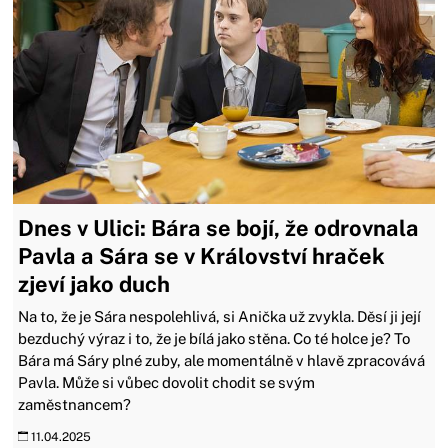
Dnes v Ulici: Bára se bojí, že odrovnala
Pavla a Sára se v Království hraček
zjeví jako duch
Na to, že je Sára nespolehlivá, si Anička už zvykla. Děsí ji její
bezduchý výraz i to, že je bílá jako stěna. Co té holce je? To
Bára má Sáry plné zuby, ale momentálně v hlavě zpracovává
Pavla. Může si vůbec dovolit chodit se svým
zaměstnancem?
11.04.2025