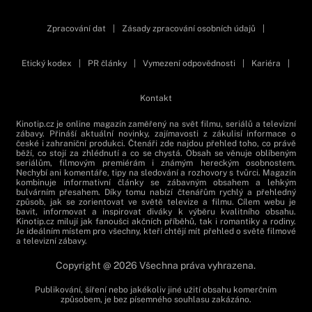
Zpracování dat
|
Zásady zpracování osobních údajů
|
Etický kodex
|
PR články
|
Vymezení odpovědnosti
|
Kariéra
|
Kontakt
Kinotip.cz je online magazín zaměřený na svět filmu, seriálů a televizní
zábavy. Přináší aktuální novinky, zajímavosti z zákulisí informace o
české i zahraniční produkci. Čtenáři zde najdou přehled toho, co právě
běží, co stojí za zhlédnutí a co se chystá. Obsah se věnuje oblíbeným
seriálům, filmovým premiérám i známým hereckým osobnostem.
Nechybí ani komentáře, tipy na sledování a rozhovory s tvůrci. Magazín
kombinuje informativní články se zábavným obsahem a lehkým
bulvárním přesahem. Díky tomu nabízí čtenářům rychlý a přehledný
způsob, jak se zorientovat ve světě televize a filmu. Cílem webu je
bavit, informovat a inspirovat diváky k výběru kvalitního obsahu.
Kinotip.cz milují jak fanoušci akčních příběhů, tak i romantiky a rodiny.
Je ideálním místem pro všechny, kteří chtějí mít přehled o světě filmové
a televizní zábavy.
Copyright @ 2026 Všechna práva vyhrazena.
Publikování, šíření nebo jakékoliv jiné užití obsahu komerčním
způsobem, je bez písemného souhlasu zakázáno.