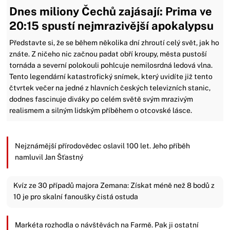
Dnes miliony Čechů zajásají: Prima ve
20:15 spustí nejmrazivější apokalypsu
Představte si, že se během několika dní zhroutí celý svět, jak ho
znáte. Z ničeho nic začnou padat obří kroupy, města pustoší
tornáda a severní polokouli pohlcuje nemilosrdná ledová vlna.
Tento legendární katastrofický snímek, který uvidíte již tento
čtvrtek večer na jedné z hlavních českých televizních stanic,
dodnes fascinuje diváky po celém světě svým mrazivým
realismem a silným lidským příběhem o otcovské lásce.
Nejznámější přírodovědec oslavil 100 let. Jeho příběh
namluvil Jan Šťastný
Kvíz ze 30 případů majora Zemana: Získat méně než 8 bodů z
10 je pro skalní fanoušky čistá ostuda
Markéta rozhodla o návštěvách na Farmě. Pak ji ostatní