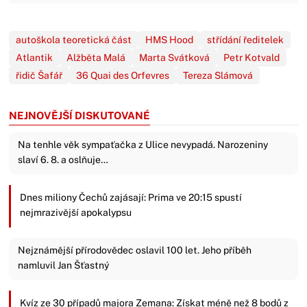
autoškola teoretická část
HMS Hood
střídání ředitelek
Atlantik
Alžběta Malá
Marta Svátková
Petr Kotvald
řidič Šafář
36 Quai des Orfevres
Tereza Slámová
NEJNOVĚJŠÍ DISKUTOVANÉ
Na tenhle věk sympaťačka z Ulice nevypadá. Narozeniny
slaví 6. 8. a oslňuje…
Dnes miliony Čechů zajásají: Prima ve 20:15 spustí
nejmrazivější apokalypsu
Nejznámější přírodovědec oslavil 100 let. Jeho příběh
namluvil Jan Šťastný
Kvíz ze 30 případů majora Zemana: Získat méně než 8 bodů z