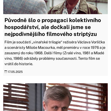
Původně šlo o propagaci kolektivního
hospodářství, ale dočkali jsme se
nejpodivnějšího filmového striptýzu
Film je součástí „vinařské trilogie“ režiséra Václava Vorlíčka
a scenáristy Miloše Macourka, měl premiéru v roce 1976 a je
zasazený do roku 1968. Další filmy (Zralé víno, 1981 a Mladé
víno, 1986) odrážely problémy současnosti. Tento film se
vrátil do historie.
17.05.2025