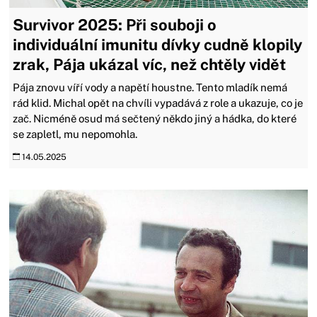
Survivor 2025: Při souboji o
individuální imunitu dívky cudně klopily
zrak, Pája ukázal víc, než chtěly vidět
Pája znovu víří vody a napětí houstne. Tento mladík nemá
rád klid. Michal opět na chvíli vypadává z role a ukazuje, co je
zač. Nicméně osud má sečtený někdo jiný a hádka, do které
se zapletl, mu nepomohla.
14.05.2025