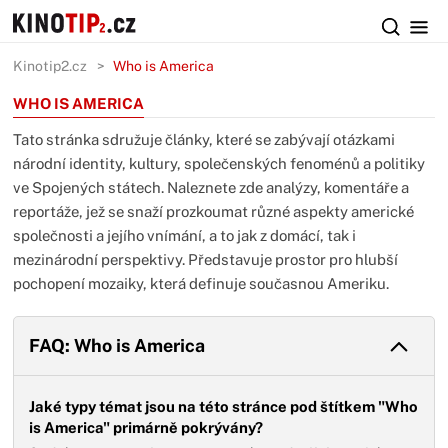
Kinotip2.cz
Who is America
WHO IS AMERICA
Tato stránka sdružuje články, které se zabývají otázkami
národní identity, kultury, společenských fenoménů a politiky
ve Spojených státech. Naleznete zde analýzy, komentáře a
reportáže, jež se snaží prozkoumat různé aspekty americké
společnosti a jejího vnímání, a to jak z domácí, tak i
mezinárodní perspektivy. Představuje prostor pro hlubší
pochopení mozaiky, která definuje současnou Ameriku.
FAQ: Who is America
Jaké typy témat jsou na této stránce pod štítkem "Who
is America" primárně pokrývány?