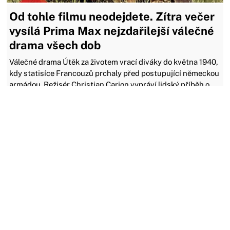
Od tohle filmu neodejdete. Zítra večer
vysílá Prima Max nejzdařilejší válečné
drama všech dob
Válečné drama Útěk za životem vrací diváky do května 1940,
kdy statisíce Francouzů prchaly před postupující německou
armádou. Režisér Christian Carion vypráví lidský příběh o
strachu, solidaritě i morálních dilematech. Připomíná
kapitolu dějin, na kterou se nesmí zapomenout.
03.03.2026