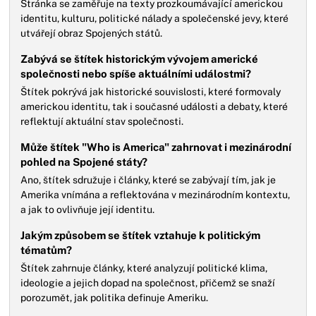
Stránka se zaměřuje na texty prozkoumávající americkou
identitu, kulturu, politické nálady a společenské jevy, které
utvářejí obraz Spojených států.
Zabývá se štítek historickým vývojem americké
společnosti nebo spíše aktuálními událostmi?
Štítek pokrývá jak historické souvislosti, které formovaly
americkou identitu, tak i současné události a debaty, které
reflektují aktuální stav společnosti.
Může štítek "Who is America" zahrnovat i mezinárodní
pohled na Spojené státy?
Ano, štítek sdružuje i články, které se zabývají tím, jak je
Amerika vnímána a reflektována v mezinárodním kontextu,
a jak to ovlivňuje její identitu.
Jakým způsobem se štítek vztahuje k politickým
tématům?
Štítek zahrnuje články, které analyzují politické klima,
ideologie a jejich dopad na společnost, přičemž se snaží
porozumět, jak politika definuje Ameriku.