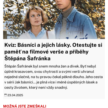
Kvíz: Básníci a jejich lásky. Otestujte si
paměť na filmové verše a příběhy
Štěpána Šafránka
Štěpán Šafránek byl snem mnoha žen a dívek. Byť nebyl
úplně krasavcem, svou chytrostí a svými verši uhranul
nejedné slečně, na tu pravou čekal pěkně dlouho. Jeho cesta
v sérii Jak básníci... je plná více i méně úspěšných lásek a
cesty životem, který není vždy snadný.
23.04.2025
MOŽNÁ JSTE ZMEŠKALI