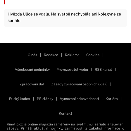
Hvězda Ulice se vdala. Na svatbě nechyběla ani kolegyně ze
seriálu
Zavřít reklamu
O nás
|
Redakce
|
Reklama
|
Cookies
|
Všeobecné podmínky
|
Provozovatel webu
|
RSS kanál
|
Zpracování dat
|
Zásady zpracování osobních údajů
|
Etický kodex
|
PR články
|
Vymezení odpovědnosti
|
Kariéra
|
Kontakt
Kinotip.cz je online magazín zaměřený na svět filmu, seriálů a televizní
zábavy. Přináší aktuální novinky, zajímavosti z zákulisí informace o