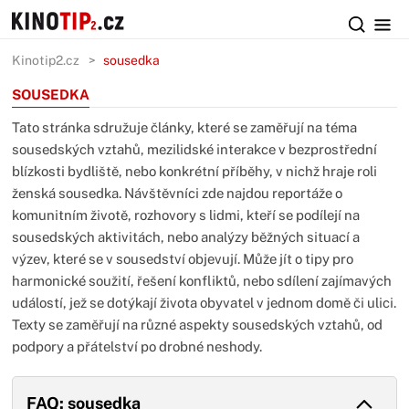
Kinotip2.cz
sousedka
SOUSEDKA
Tato stránka sdružuje články, které se zaměřují na téma
sousedských vztahů, mezilidské interakce v bezprostřední
blízkosti bydliště, nebo konkrétní příběhy, v nichž hraje roli
ženská sousedka. Návštěvníci zde najdou reportáže o
komunitním životě, rozhovory s lidmi, kteří se podílejí na
sousedských aktivitách, nebo analýzy běžných situací a
výzev, které se v sousedství objevují. Může jít o tipy pro
harmonické soužití, řešení konfliktů, nebo sdílení zajímavých
událostí, jež se dotýkají života obyvatel v jednom domě či ulici.
Texty se zaměřují na různé aspekty sousedských vztahů, od
podpory a přátelství po drobné neshody.
FAQ: sousedka