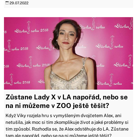
29.07.2022
Zůstane Lady X v LA napořád, nebo se
na ni můžeme v ZOO ještě těšit?
Když Viky rozjela hru s vymyšleným dvojčetem Alex, ani
netušila, jak moc si tím zkomplikuje život a jaké problémy si
tím způsobí. Rozhodla se, že Alex odstěhuje do LA. Zůstane
tam ale napořád, nebo se na ni můžeme ještě těšit?