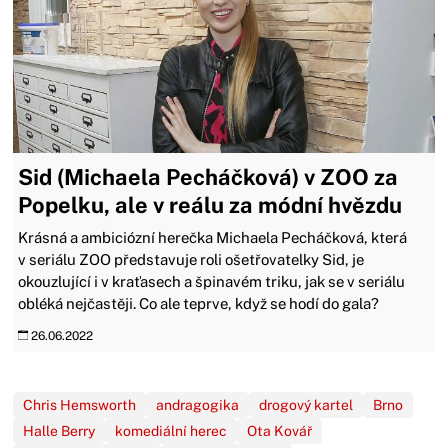
Sid (Michaela Pecháčková) v ZOO za
Popelku, ale v reálu za módní hvězdu
Krásná a ambiciózní herečka Michaela Pecháčková, která
v seriálu ZOO představuje roli ošetřovatelky Sid, je
okouzlující i v kraťasech a špinavém triku, jak se v seriálu
obléká nejčastěji. Co ale teprve, když se hodí do gala?
26.06.2022
Chris Hemsworth
andragogika
drogový kartel
Brno
Halle Berry
komediální herec
Ota Kovář