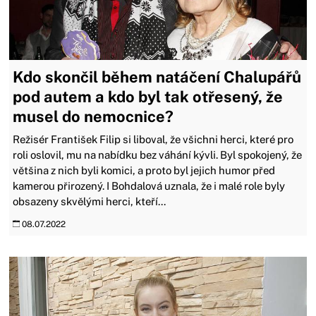
Kdo skončil během natáčení Chalupářů
pod autem a kdo byl tak otřesený, že
musel do nemocnice?
Režisér František Filip si liboval, že všichni herci, které pro
roli oslovil, mu na nabídku bez váhání kývli. Byl spokojený, že
většina z nich byli komici, a proto byl jejich humor před
kamerou přirozený. I Bohdalová uznala, že i malé role byly
obsazeny skvělými herci, kteří...
08.07.2022