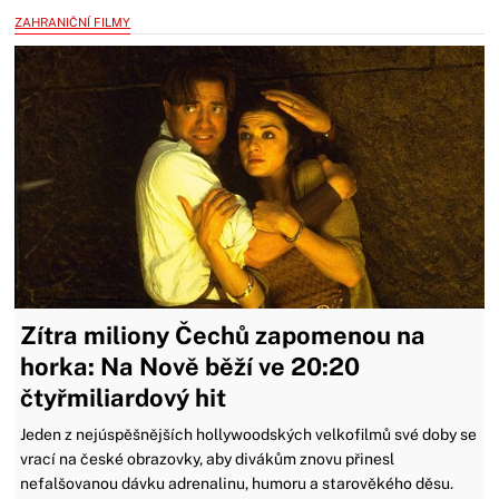
ZAHRANIČNÍ FILMY
Zítra miliony Čechů zapomenou na
horka: Na Nově běží ve 20:20
čtyřmiliardový hit
Jeden z nejúspěšnějších hollywoodských velkofilmů své doby se
vrací na české obrazovky, aby divákům znovu přinesl
nefalšovanou dávku adrenalinu, humoru a starověkého děsu.