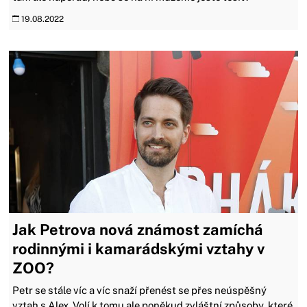
19.08.2022
Jak Petrova nová známost zamíchá
rodinnými i kamarádskými vztahy v
ZOO?
Petr se stále víc a víc snaží přenést se přes neúspěšný
vztah s Alex. Volí k tomu ale poněkud zvláštní způsoby, které