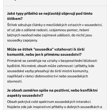
Jaké typy příběhů se nejčastěji objevují pod tímto
štítkem?
Štítek sdružuje články o mezilidských vztazích v sousedství,
ať už jde o sdílené radosti, vzájemnou pomoc, řešení
běžných neshod nebo zajímavé události, do nichž jsou
sousedky zapojeny.
Může se štítek "sousedka" vztahovat i k širší
komunitě, nebo jen k přímému sousedství?
Primárně se zaměřuje na vztahy v bezprostřední blízkosti
bydliště. Nicméně, obsah může zahrnovat i příběhy, kde
sousedské vazby přesahují do širší místní komunity,
například v rámci dobrovolnictví nebo sousedských
slavností.
Je obsah zaměřen spíše na pozitivní, nebo konfliktní
aspekty sousedství?
Obsah pokrývá celé spektrum sousedských interakcí.
Najdete zde jak inspirativní příběhy o dobrých sousedkách a