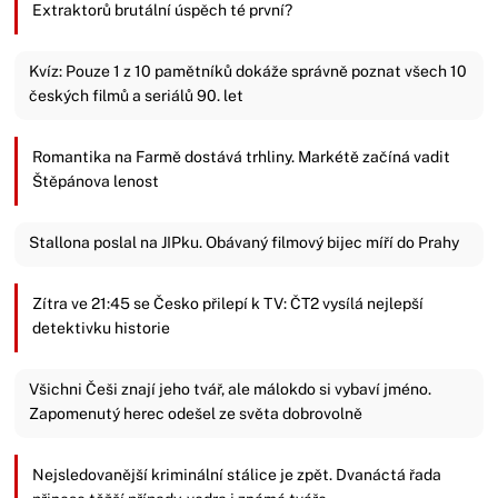
Extraktorů brutální úspěch té první?
Kvíz: Pouze 1 z 10 pamětníků dokáže správně poznat všech 10
českých filmů a seriálů 90. let
Romantika na Farmě dostává trhliny. Markétě začíná vadit
Štěpánova lenost
Stallona poslal na JIPku. Obávaný filmový bijec míří do Prahy
Zítra ve 21:45 se Česko přilepí k TV: ČT2 vysílá nejlepší
detektivku historie
Všichni Češi znají jeho tvář, ale málokdo si vybaví jméno.
Zapomenutý herec odešel ze světa dobrovolně
Nejsledovanější kriminální stálice je zpět. Dvanáctá řada