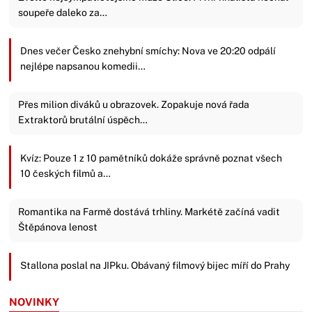
soupeře daleko za…
Dnes večer Česko znehybní smíchy: Nova ve 20:20 odpálí
nejlépe napsanou komedii…
Přes milion diváků u obrazovek. Zopakuje nová řada
Extraktorů brutální úspěch…
Kvíz: Pouze 1 z 10 pamětníků dokáže správně poznat všech
10 českých filmů a…
Romantika na Farmě dostává trhliny. Markétě začíná vadit
Štěpánova lenost
Stallona poslal na JIPku. Obávaný filmový bijec míří do Prahy
NOVINKY