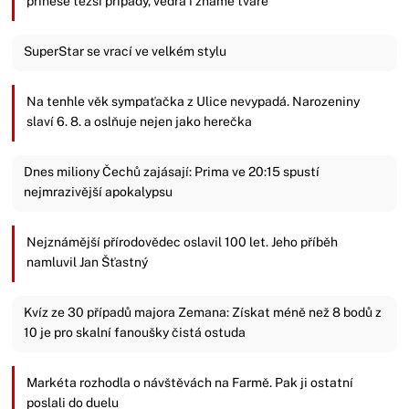
přinese těžší případy, vedra i známé tváře
SuperStar se vrací ve velkém stylu
Na tenhle věk sympaťačka z Ulice nevypadá. Narozeniny
slaví 6. 8. a oslňuje nejen jako herečka
Dnes miliony Čechů zajásají: Prima ve 20:15 spustí
nejmrazivější apokalypsu
Nejznámější přírodovědec oslavil 100 let. Jeho příběh
namluvil Jan Šťastný
Kvíz ze 30 případů majora Zemana: Získat méně než 8 bodů z
10 je pro skalní fanoušky čistá ostuda
Markéta rozhodla o návštěvách na Farmě. Pak ji ostatní
poslali do duelu