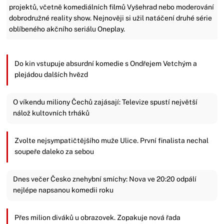
projektů, včetně komediálních filmů Vyšehrad nebo moderování
dobrodružné reality show. Nejnověji si užil natáčení druhé série
oblíbeného akčního seriálu Oneplay.
Do kin vstupuje absurdní komedie s Ondřejem Vetchým a
plejádou dalších hvězd
O víkendu miliony Čechů zajásají: Televize spustí největší
nálož kultovních trháků
Zvolte nejsympatičtějšího muže Ulice. První finalista nechal
soupeře daleko za sebou
Dnes večer Česko znehybní smíchy: Nova ve 20:20 odpálí
nejlépe napsanou komedii roku
Přes milion diváků u obrazovek. Zopakuje nová řada