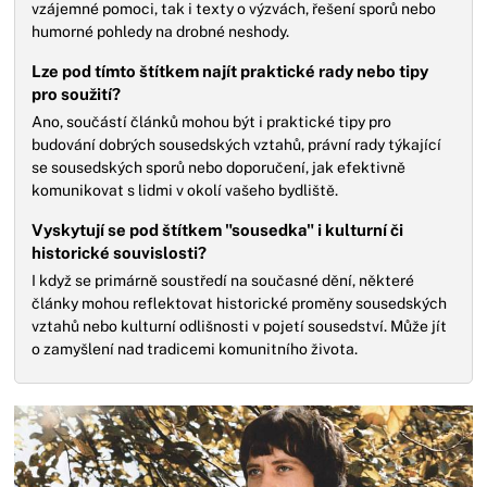
vzájemné pomoci, tak i texty o výzvách, řešení sporů nebo
humorné pohledy na drobné neshody.
Lze pod tímto štítkem najít praktické rady nebo tipy
pro soužití?
Ano, součástí článků mohou být i praktické tipy pro
budování dobrých sousedských vztahů, právní rady týkající
se sousedských sporů nebo doporučení, jak efektivně
komunikovat s lidmi v okolí vašeho bydliště.
Vyskytují se pod štítkem "sousedka" i kulturní či
historické souvislosti?
I když se primárně soustředí na současné dění, některé
články mohou reflektovat historické proměny sousedských
vztahů nebo kulturní odlišnosti v pojetí sousedství. Může jít
o zamyšlení nad tradicemi komunitního života.