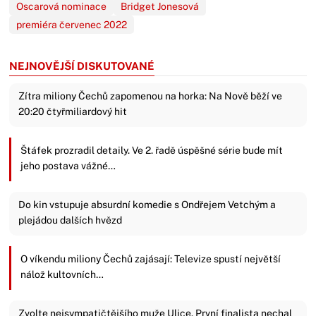
Oscarová nominace
Bridget Jonesová
premiéra červenec 2022
NEJNOVĚJŠÍ DISKUTOVANÉ
Zítra miliony Čechů zapomenou na horka: Na Nově běží ve
20:20 čtyřmiliardový hit
Štáfek prozradil detaily. Ve 2. řadě úspěšné série bude mít
jeho postava vážné…
Do kin vstupuje absurdní komedie s Ondřejem Vetchým a
plejádou dalších hvězd
O víkendu miliony Čechů zajásají: Televize spustí největší
nálož kultovních…
Zvolte nejsympatičtějšího muže Ulice. První finalista nechal