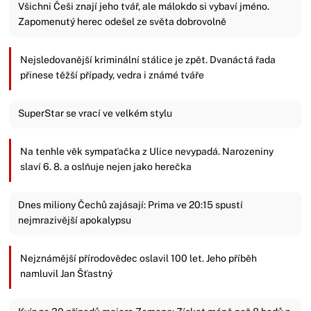
Všichni Češi znají jeho tvář, ale málokdo si vybaví jméno.
Zapomenutý herec odešel ze světa dobrovolně
Nejsledovanější kriminální stálice je zpět. Dvanáctá řada
přinese těžší případy, vedra i známé tváře
SuperStar se vrací ve velkém stylu
Na tenhle věk sympaťačka z Ulice nevypadá. Narozeniny
slaví 6. 8. a oslňuje nejen jako herečka
Dnes miliony Čechů zajásají: Prima ve 20:15 spustí
nejmrazivější apokalypsu
Nejznámější přírodovědec oslavil 100 let. Jeho příběh
namluvil Jan Šťastný