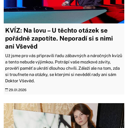
KVÍZ: Na lovu – U těchto otázek se
pořádně zapotíte. Neporadí si s nimi
ani Vševěd
Už jsme pro vás připravili řadu zábavných a náročných kvízů
a tento nebude výjimkou. Potrápí vaše mozkové závity,
prověří paměť a ukrátí dlouhou chvíli. Záleží ale na tom, zda
si troufnete na otázky, se kterými si nevěděl rady ani sám
Doktor Vševěd.
29.01.2026