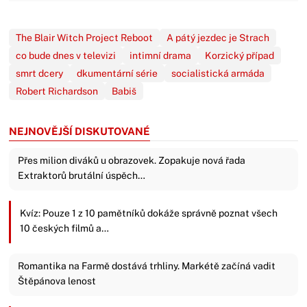
The Blair Witch Project Reboot
A pátý jezdec je Strach
co bude dnes v televizi
intimní drama
Korzický případ
smrt dcery
dkumentární série
socialistická armáda
Robert Richardson
Babiš
NEJNOVĚJŠÍ DISKUTOVANÉ
Přes milion diváků u obrazovek. Zopakuje nová řada
Extraktorů brutální úspěch…
Kvíz: Pouze 1 z 10 pamětníků dokáže správně poznat všech
10 českých filmů a…
Romantika na Farmě dostává trhliny. Markétě začíná vadit
Štěpánova lenost