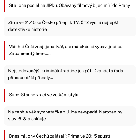
Stallona poslal na JIPku. Obávaný filmový bijec míří do Prahy
Zítra ve 21:45 se Česko přilepí k TV: ČT2 vysílá nejlepší
detektivku historie
Všichni Češi znají jeho tvář, ale málokdo si vybaví jméno.
Zapomenutý herec…
Nejsledovanější kriminální stálice je zpět. Dvanáctá řada
přinese těžší případy…
SuperStar se vrací ve velkém stylu
Na tenhle věk sympaťačka z Ulice nevypadá. Narozeniny
slaví 6. 8. a oslňuje…
Dnes miliony Čechů zajásají: Prima ve 20:15 spustí