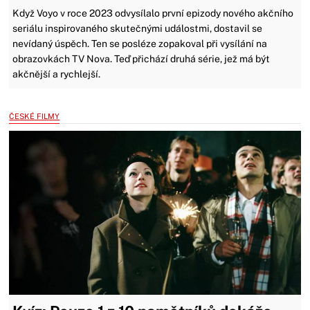
Když Voyo v roce 2023 odvysílalo první epizody nového akčního
seriálu inspirovaného skutečnými událostmi, dostavil se
nevídaný úspěch. Ten se posléze zopakoval při vysílání na
obrazovkách TV Nova. Teď přichází druhá série, jež má být
akčnější a rychlejší.
ČESKÉ FILMY