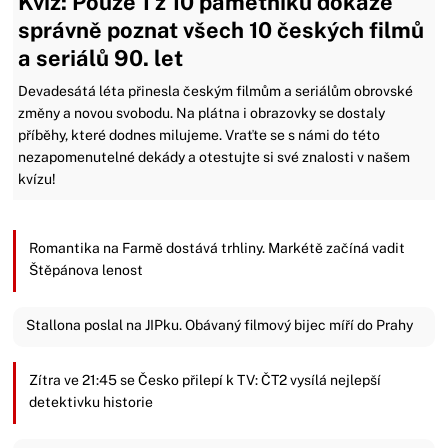
Kvíz: Pouze 1 z 10 pamětníků dokáže
správně poznat všech 10 českých filmů
a seriálů 90. let
Devadesátá léta přinesla českým filmům a seriálům obrovské
změny a novou svobodu. Na plátna i obrazovky se dostaly
příběhy, které dodnes milujeme. Vraťte se s námi do této
nezapomenutelné dekády a otestujte si své znalosti v našem
kvízu!
Romantika na Farmě dostává trhliny. Markétě začíná vadit
Štěpánova lenost
Stallona poslal na JIPku. Obávaný filmový bijec míří do Prahy
Zítra ve 21:45 se Česko přilepí k TV: ČT2 vysílá nejlepší
detektivku historie