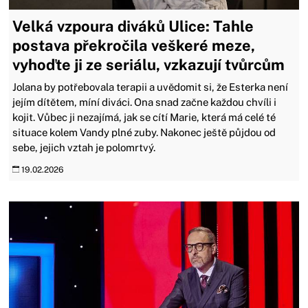
Velká vzpoura diváků Ulice: Tahle
postava překročila veškeré meze,
vyhoďte ji ze seriálu, vzkazují tvůrcům
Jolana by potřebovala terapii a uvědomit si, že Esterka není
jejím dítětem, míní diváci. Ona snad začne každou chvíli i
kojit. Vůbec ji nezajímá, jak se cítí Marie, která má celé té
situace kolem Vandy plné zuby. Nakonec ještě půjdou od
sebe, jejich vztah je polomrtvý.
19.02.2026