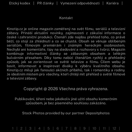
Etický kodex
|
PR články
|
Vymezení odpovědnosti
|
Kariéra
|
Kontakt
Kinotip.cz je online magazín zaměřený na svět filmu, seriálů a televizní
zábavy. Přináší aktuální novinky, zajímavosti z zákulisí informace o
české i zahraniční produkci. Čtenáři zde najdou přehled toho, co právě
běží, co stojí za zhlédnutí a co se chystá. Obsah se věnuje oblíbeným
seriálům, filmovým premiérám i známým hereckým osobnostem.
Nechybí ani komentáře, tipy na sledování a rozhovory s tvůrci. Magazín
kombinuje informativní články se zábavným obsahem a lehkým
bulvárním přesahem. Díky tomu nabízí čtenářům rychlý a přehledný
způsob, jak se zorientovat ve světě televize a filmu. Cílem webu je
bavit, informovat a inspirovat diváky k výběru kvalitního obsahu.
Kinotip.cz milují jak fanoušci akčních příběhů, tak i romantiky a rodiny.
Je ideálním místem pro všechny, kteří chtějí mít přehled o světě filmové
a televizní zábavy.
Copyright @ 2026 Všechna práva vyhrazena.
Publikování, šíření nebo jakékoliv jiné užití obsahu komerčním
způsobem, je bez písemného souhlasu zakázáno.
Stock Photos provided by our partner
Depositphotos
1
|
2
|
3
|
4
|
5
|
6
|
7
|
8
|
9
|
10
|
11
|
12
|