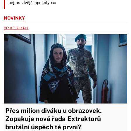
nejmrazivější apokalypsu
NOVINKY
ČESKÉ SERIÁLY
Přes milion diváků u obrazovek.
Zopakuje nová řada Extraktorů
brutální úspěch té první?