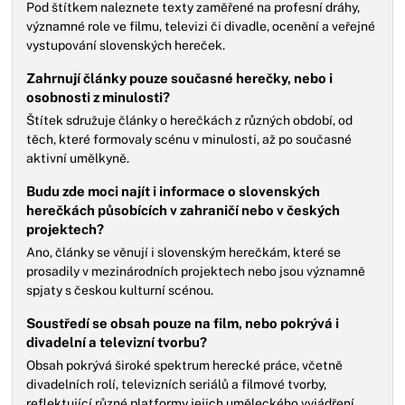
Pod štítkem naleznete texty zaměřené na profesní dráhy,
významné role ve filmu, televizi či divadle, ocenění a veřejné
vystupování slovenských hereček.
Zahrnují články pouze současné herečky, nebo i
osobnosti z minulosti?
Štítek sdružuje články o herečkách z různých období, od
těch, které formovaly scénu v minulosti, až po současné
aktivní umělkyně.
Budu zde moci najít i informace o slovenských
herečkách působících v zahraničí nebo v českých
projektech?
Ano, články se věnují i slovenským herečkám, které se
prosadily v mezinárodních projektech nebo jsou významně
spjaty s českou kulturní scénou.
Soustředí se obsah pouze na film, nebo pokrývá i
divadelní a televizní tvorbu?
Obsah pokrývá široké spektrum herecké práce, včetně
divadelních rolí, televizních seriálů a filmové tvorby,
reflektující různé platformy jejich uměleckého vyjádření.