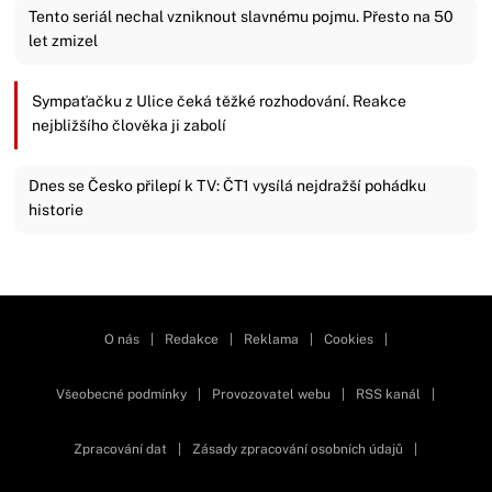
Tento seriál nechal vzniknout slavnému pojmu. Přesto na 50
let zmizel
Sympaťačku z Ulice čeká těžké rozhodování. Reakce
nejbližšího člověka ji zabolí
Dnes se Česko přilepí k TV: ČT1 vysílá nejdražší pohádku
historie
Zavřít reklamu
O nás
|
Redakce
|
Reklama
|
Cookies
|
Všeobecné podmínky
|
Provozovatel webu
|
RSS kanál
|
Zpracování dat
|
Zásady zpracování osobních údajů
|