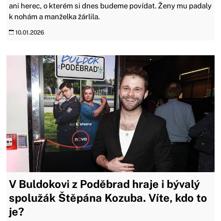
ani herec, o kterém si dnes budeme povídat. Ženy mu padaly
k nohám a manželka žárlila.
10.01.2026
V Buldokovi z Poděbrad hraje i bývalý
spolužák Štěpána Kozuba. Víte, kdo to
je?