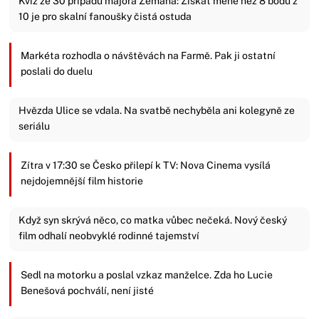
Kvíz ze 30 případů majora Zemana: Získat méně než 8 bodů z
10 je pro skalní fanoušky čistá ostuda
Markéta rozhodla o návštěvách na Farmě. Pak ji ostatní
poslali do duelu
Hvězda Ulice se vdala. Na svatbě nechyběla ani kolegyně ze
seriálu
Zítra v 17:30 se Česko přilepí k TV: Nova Cinema vysílá
nejdojemnější film historie
Když syn skrývá něco, co matka vůbec nečeká. Nový český
film odhalí neobvyklé rodinné tajemství
Sedl na motorku a poslal vzkaz manželce. Zda ho Lucie
Benešová pochválí, není jisté