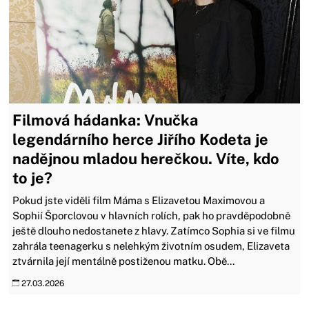
Filmová hádanka: Vnučka
legendárního herce Jiřího Kodeta je
nadějnou mladou herečkou. Víte, kdo
to je?
Pokud jste viděli film Máma s Elizavetou Maximovou a
Sophií Šporclovou v hlavních rolích, pak ho pravděpodobně
ještě dlouho nedostanete z hlavy. Zatímco Sophia si ve filmu
zahrála teenagerku s nelehkým životním osudem, Elizaveta
ztvárnila její mentálně postiženou matku. Obě...
27.03.2026