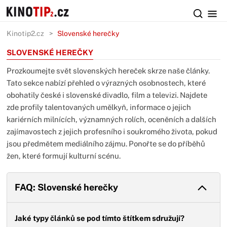
Kinotip2.cz
Slovenské herečky
SLOVENSKÉ HEREČKY
Prozkoumejte svět slovenských hereček skrze naše články.
Tato sekce nabízí přehled o výrazných osobnostech, které
obohatily české i slovenské divadlo, film a televizi. Najdete
zde profily talentovaných umělkyň, informace o jejich
kariérních milnících, významných rolích, oceněních a dalších
zajímavostech z jejich profesního i soukromého života, pokud
jsou předmětem mediálního zájmu. Ponořte se do příběhů
žen, které formují kulturní scénu.
FAQ: Slovenské herečky
Jaké typy článků se pod tímto štítkem sdružují?