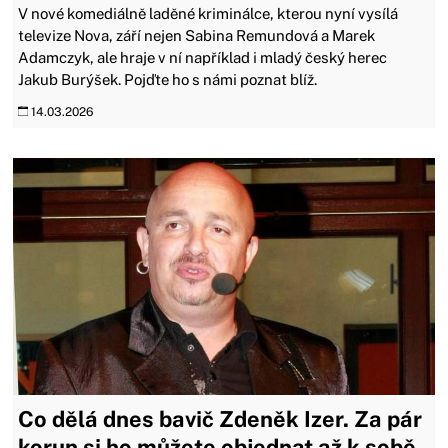
V nové komediálně laděné kriminálce, kterou nyní vysílá
televize Nova, září nejen Sabina Remundová a Marek
Adamczyk, ale hraje v ní například i mladý český herec
Jakub Burýšek. Pojďte ho s námi poznat blíž.
14.03.2026
Co dělá dnes bavič Zdeněk Izer. Za pár
korun si ho můžete objednat až k sobě