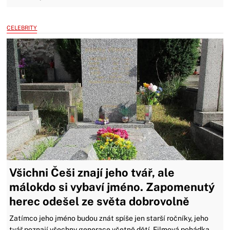
CELEBRITY
Všichni Češi znají jeho tvář, ale
málokdo si vybaví jméno. Zapomenutý
herec odešel ze světa dobrovolně
Zatímco jeho jméno budou znát spíše jen starší ročníky, jeho
tvář poznají všechny generace včetně dětí. Filmová pohádka