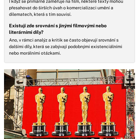
I když se primárně zaměřuje na film, některé texty mohou
přesahovat do širších úvah o komercializaci umění a
dilematech, která s tím souvisí.
Existují zde srovnání s jinými filmovými nebo
literárními díly?
Ano, v rámci analýz a kritik se často objevují srovnání s
dalšími díly, která se zabývají podobnými existenciálními
nebo morálními otázkami.