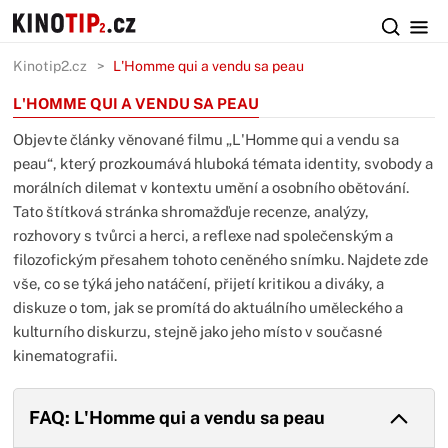
Kinotip2.cz
L'Homme qui a vendu sa peau
L'HOMME QUI A VENDU SA PEAU
Objevte články věnované filmu „L'Homme qui a vendu sa
peau“, který prozkoumává hluboká témata identity, svobody a
morálních dilemat v kontextu umění a osobního obětování.
Tato štítková stránka shromažďuje recenze, analýzy,
rozhovory s tvůrci a herci, a reflexe nad společenským a
filozofickým přesahem tohoto ceněného snímku. Najdete zde
vše, co se týká jeho natáčení, přijetí kritikou a diváky, a
diskuze o tom, jak se promítá do aktuálního uměleckého a
kulturního diskurzu, stejně jako jeho místo v současné
kinematografii.
FAQ: L'Homme qui a vendu sa peau