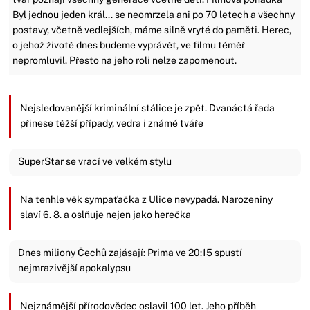
Byl jednou jeden král... se neomrzela ani po 70 letech a všechny
postavy, včetně vedlejších, máme silně vryté do paměti. Herec,
o jehož životě dnes budeme vyprávět, ve filmu téměř
nepromluvil. Přesto na jeho roli nelze zapomenout.
Nejsledovanější kriminální stálice je zpět. Dvanáctá řada
přinese těžší případy, vedra i známé tváře
SuperStar se vrací ve velkém stylu
Na tenhle věk sympaťačka z Ulice nevypadá. Narozeniny
slaví 6. 8. a oslňuje nejen jako herečka
Dnes miliony Čechů zajásají: Prima ve 20:15 spustí
nejmrazivější apokalypsu
Nejznámější přírodovědec oslavil 100 let. Jeho příběh