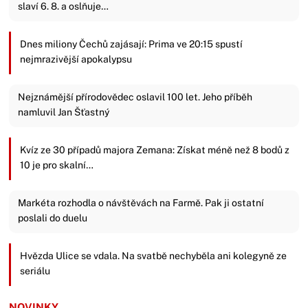
slaví 6. 8. a oslňuje…
Dnes miliony Čechů zajásají: Prima ve 20:15 spustí
nejmrazivější apokalypsu
Nejznámější přírodovědec oslavil 100 let. Jeho příběh
namluvil Jan Šťastný
Kvíz ze 30 případů majora Zemana: Získat méně než 8 bodů z
10 je pro skalní…
Markéta rozhodla o návštěvách na Farmě. Pak ji ostatní
poslali do duelu
Hvězda Ulice se vdala. Na svatbě nechyběla ani kolegyně ze
seriálu
NOVINKY