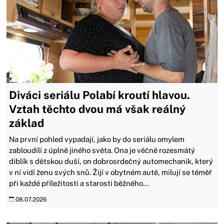
Diváci seriálu Polabí kroutí hlavou.
Vztah těchto dvou má však reálný
základ
Na první pohled vypadají, jako by do seriálu omylem
zabloudili z úplně jiného světa. Ona je věčně rozesmátý
diblík s dětskou duší, on dobrosrdečný automechanik, který
v ní vidí ženu svých snů. Žijí v obytném autě, milují se téměř
při každé příležitosti a starosti běžného...
08.07.2026