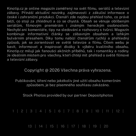
Kinotip.cz je online magazín zaměřený na svět filmu, seriálů a televizní
zábavy. Přináší aktuální novinky, zajímavosti z zákulisí informace o
české i zahraniční produkci. Čtenáři zde najdou přehled toho, co právě
běží, co stojí za zhlédnutí a co se chystá. Obsah se věnuje oblíbeným
seriálům, filmovým premiérám i známým hereckým osobnostem.
Nechybí ani komentáře, tipy na sledování a rozhovory s tvůrci. Magazín
kombinuje informativní články se zábavným obsahem a lehkým
bulvárním přesahem. Díky tomu nabízí čtenářům rychlý a přehledný
způsob, jak se zorientovat ve světě televize a filmu. Cílem webu je
bavit, informovat a inspirovat diváky k výběru kvalitního obsahu.
Kinotip.cz milují jak fanoušci akčních příběhů, tak i romantiky a rodiny.
Je ideálním místem pro všechny, kteří chtějí mít přehled o světě filmové
a televizní zábavy.
Copyright @ 2026 Všechna práva vyhrazena.
Publikování, šíření nebo jakékoliv jiné užití obsahu komerčním
způsobem, je bez písemného souhlasu zakázáno.
Stock Photos provided by our partner
Depositphotos
1
|
2
|
3
|
4
|
5
|
6
|
7
|
8
|
9
|
10
|
11
|
12
|
13
|
14
|
15
|
16
|
17
|
18
|
19
|
20