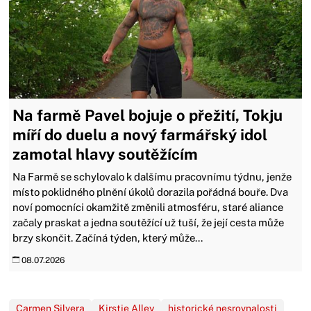
Na farmě Pavel bojuje o přežití, Tokju
míří do duelu a nový farmářský idol
zamotal hlavy soutěžícím
Na Farmě se schylovalo k dalšímu pracovnímu týdnu, jenže
místo poklidného plnění úkolů dorazila pořádná bouře. Dva
noví pomocníci okamžitě změnili atmosféru, staré aliance
začaly praskat a jedna soutěžící už tuší, že její cesta může
brzy skončit. Začíná týden, který může...
08.07.2026
Carmen Silvera
Kirstie Alley
historické nesrovnalosti