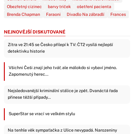
Obezřetný cizinec
barvy triček
ošetření pacienta
Brenda Chapman
Faraoni
Divadlo Na zábradlí
Frances
NEJNOVĚJŠÍ DISKUTOVANÉ
Zítra ve 21:45 se Česko přilepí k TV: ČT2 vysílá nejlepší
detektivku historie
Všichni Češi znají jeho tvář, ale málokdo si vybaví jméno.
Zapomenutý herec…
Nejsledovanější kriminální stálice je zpět. Dvanáctá řada
přinese těžší případy…
SuperStar se vrací ve velkém stylu
Na tenhle věk sympaťačka z Ulice nevypadá. Narozeniny