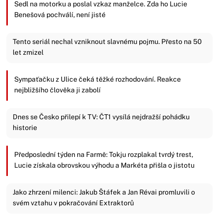
Sedl na motorku a poslal vzkaz manželce. Zda ho Lucie
Benešová pochválí, není jisté
Tento seriál nechal vzniknout slavnému pojmu. Přesto na 50
let zmizel
Sympaťačku z Ulice čeká těžké rozhodování. Reakce
nejbližšího člověka ji zabolí
Dnes se Česko přilepí k TV: ČT1 vysílá nejdražší pohádku
historie
Předposlední týden na Farmě: Tokju rozplakal tvrdý trest,
Lucie získala obrovskou výhodu a Markéta přišla o jistotu
Jako zhrzení milenci: Jakub Štáfek a Jan Révai promluvili o
svém vztahu v pokračování Extraktorů