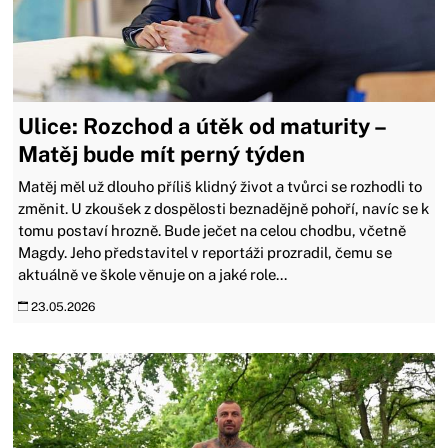
Ulice: Rozchod a útěk od maturity –
Matěj bude mít perný týden
Matěj měl už dlouho příliš klidný život a tvůrci se rozhodli to
změnit. U zkoušek z dospělosti beznadějně pohoří, navíc se k
tomu postaví hrozně. Bude ječet na celou chodbu, včetně
Magdy. Jeho představitel v reportáži prozradil, čemu se
aktuálně ve škole věnuje on a jaké role...
23.05.2026