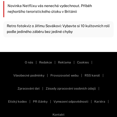
Novinka Netflixu vás nenechá vydechnout. Příběh
nejhoršího teroristického útoku v Británii
Retro fotokvíz o Jiřímu Sovákovi: Vybavte si 10 kultovních rolí
podle jediného záběru bez jediné chyby
Zavřít reklamu
O nás
|
Redakce
|
Reklama
|
Cookies
|
Všeobecné podmínky
|
Provozovatel webu
|
RSS kanál
|
Zpracování dat
|
Zásady zpracování osobních údajů
|
Etický kodex
|
PR články
|
Vymezení odpovědnosti
|
Kariéra
|
Kontakt