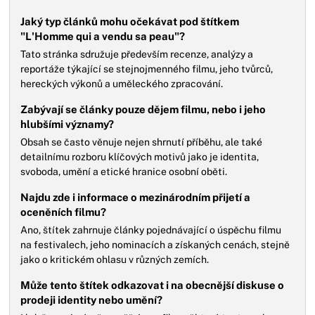
Jaký typ článků mohu očekávat pod štítkem
"L'Homme qui a vendu sa peau"?
Tato stránka sdružuje především recenze, analýzy a
reportáže týkající se stejnojmenného filmu, jeho tvůrců,
hereckých výkonů a uměleckého zpracování.
Zabývají se články pouze dějem filmu, nebo i jeho
hlubšími významy?
Obsah se často věnuje nejen shrnutí příběhu, ale také
detailnímu rozboru klíčových motivů jako je identita,
svoboda, umění a etické hranice osobní oběti.
Najdu zde i informace o mezinárodním přijetí a
oceněních filmu?
Ano, štítek zahrnuje články pojednávající o úspěchu filmu
na festivalech, jeho nominacích a získaných cenách, stejně
jako o kritickém ohlasu v různých zemích.
Může tento štítek odkazovat i na obecnější diskuse o
prodeji identity nebo umění?